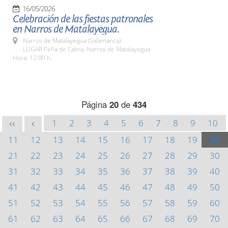
16/05/2026
Celebración de las fiestas patronales
en Narros de Matalayegua.
Narros de Matalayegua (Salamanca)
LUGAR Peña de Cabra. Narros de Matalayegua
Hora: 12:00 h.
Página
20
de
434
1
2
3
4
5
6
7
8
9
10
<<
<
11
12
13
14
15
16
17
18
19
20
21
22
23
24
25
26
27
28
29
30
31
32
33
34
35
36
37
38
39
40
41
42
43
44
45
46
47
48
49
50
51
52
53
54
55
56
57
58
59
60
61
62
63
64
65
66
67
68
69
70