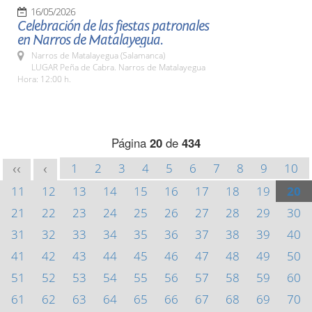
16/05/2026
Celebración de las fiestas patronales
en Narros de Matalayegua.
Narros de Matalayegua (Salamanca)
LUGAR Peña de Cabra. Narros de Matalayegua
Hora: 12:00 h.
Página
20
de
434
1
2
3
4
5
6
7
8
9
10
<<
<
11
12
13
14
15
16
17
18
19
20
21
22
23
24
25
26
27
28
29
30
31
32
33
34
35
36
37
38
39
40
41
42
43
44
45
46
47
48
49
50
51
52
53
54
55
56
57
58
59
60
61
62
63
64
65
66
67
68
69
70