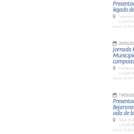
Presentac
legado de
Salamanc
LUGAR Pat
Hora: 12:00 
20/05/20
Jornada 
Municipio
composta
Carbajosa
LUGAR Pla
Hora: 10:15 
19/05/20
Presentac
Bejarana
vida de l
Béjar (Sa
LUGAR Mu
Hora: 19:30 