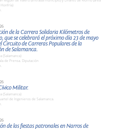
 Miguel de Valero (entrada municipio) y Linares de Riofrío (área
 Honfría)
h.
26
ión de la Carrera Solidaria Kilómetros de
, que se celebrará el próximo día 23 de mayo
l Circuito de Carreras Populares de la
ón de Salamanca.
a (Salamanca)
la de Prensa. Diputación
h.
26
ívico Militar.
a (Salamanca)
artel de Ingenieros de Salamanca.
h.
26
ón de las fiestas patronales en Narros de