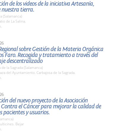
ión de los videos de la iniciativa Artesanía,
 nuestra tierra.
a (Salamanca)
io de La Salina.
h.
26
Regional sobre Gestión de la Materia Orgánica
s Faro. Recogida y tratamiento a través del
je descentralizado
 de la Sagrada (Salamanca)
za del Ayuntamiento. Carbajosa de la Sagrada.
h.
26
ión del nuevo proyecto de la Asociación
 Contra el Cáncer para mejorar la calidad de
os pacientes y usuarios.
lamanca)
lticines. Bejar
h.