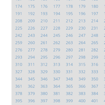
174
175
176
177
178
179
180
191
192
193
194
195
196
197
208
209
210
211
212
213
214
225
226
227
228
229
230
231
242
243
244
245
246
247
248
259
260
261
262
263
264
265
276
277
278
279
280
281
282
293
294
295
296
297
298
299
310
311
312
313
314
315
316
327
328
329
330
331
332
333
344
345
346
347
348
349
350
361
362
363
364
365
366
367
378
379
380
381
382
383
384
395
396
397
398
399
400
401