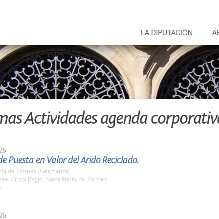
LA DIPUTACIÓN
Á
mas Actividades agenda corporativ
26
e Puesta en Valor del Árido Reciclado.
rta de Tormes (Salamanca)
tel Crisol Regio. Santa Marta de Tormes
h.
26