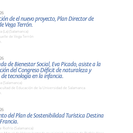
26
ión de el nuevo proyecto, Plan Director de
e Vega Terrón.
 (La) (Salamanca)
elle de Vega Terrón
h.
26
da de Bienestar Social, Eva Picado, asiste a la
ión del Congreso Déficit de naturaleza y
 de tecnología en la infancia.
a (Salamanca)
cultad de Educación de la Universidad de Salamanca
h.
26
to del Plan de Sostenibilidad Turística Destina
 Francia.
e Riofrío (Salamanca)