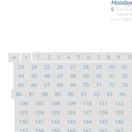
Matalay
Narros d
LUGAR Pe
Hora: 12:00 
1
2
3
4
5
6
7
8
9
1
<<
<
23
24
25
26
27
28
29
30
31
44
45
46
47
48
49
50
51
52
65
66
67
68
69
70
71
72
73
86
87
88
89
90
91
92
93
94
106
107
108
109
110
111
112
123
124
125
126
127
128
129
140
141
142
143
144
145
146
157
158
159
160
161
162
163