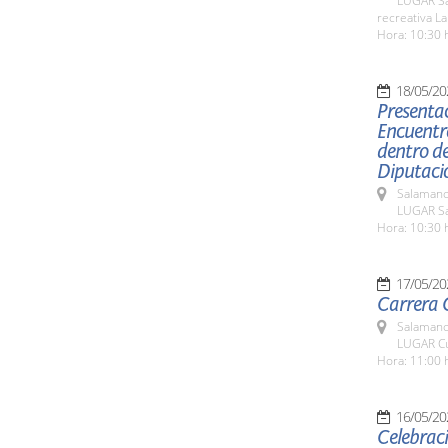
LUGAR San
recreativa La
Hora: 10:30 
18/05/20
Presentac
Encuentro
dentro de
Diputaci
Salamanc
LUGAR Sa
Hora: 10:30 
17/05/20
Carrera C
Salamanc
LUGAR Cu
Hora: 11:00 
16/05/20
Celebraci