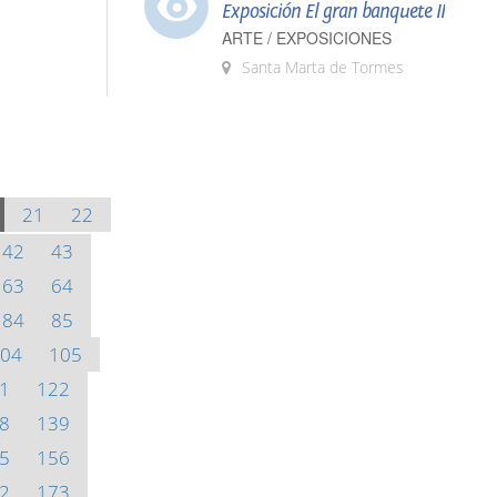
Exposición El gran banquete II
ARTE / EXPOSICIONES
Santa Marta de Tormes
21
22
42
43
63
64
84
85
04
105
1
122
8
139
5
156
2
173