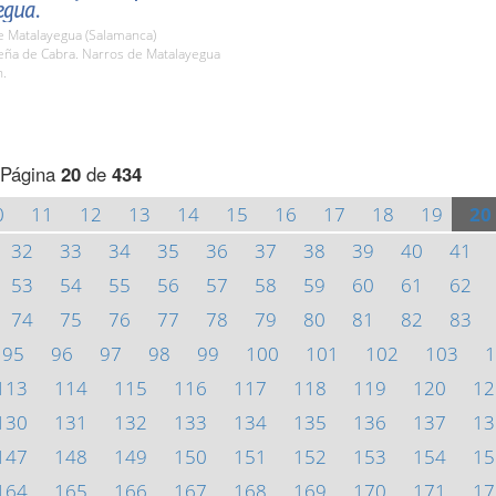
egua.
e Matalayegua (Salamanca)
ña de Cabra. Narros de Matalayegua
h.
Página
20
de
434
0
11
12
13
14
15
16
17
18
19
20
32
33
34
35
36
37
38
39
40
41
53
54
55
56
57
58
59
60
61
62
74
75
76
77
78
79
80
81
82
83
95
96
97
98
99
100
101
102
103
1
113
114
115
116
117
118
119
120
12
130
131
132
133
134
135
136
137
13
147
148
149
150
151
152
153
154
15
164
165
166
167
168
169
170
171
17