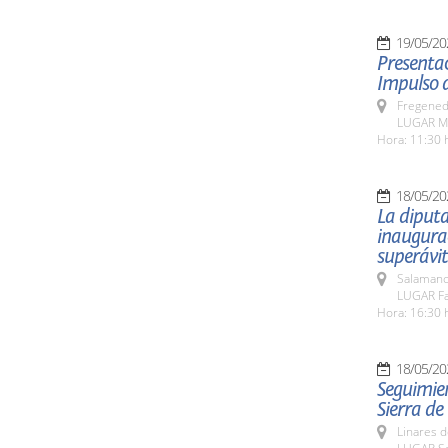
19/05/20
Presentac
Impulso d
Fregeneda
LUGAR Mu
Hora: 11:30 
18/05/20
La diputa
inaugurac
superávit
Salamanc
LUGAR Fa
Hora: 16:30 
18/05/20
Seguimien
Sierra de
Linares d