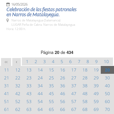
16/05/2026
Celebración de las fiestas patronales
en Narros de Matalayegua.
Narros de Matalayegua (Salamanca)
LUGAR Peña de Cabra. Narros de Matalayegua
Hora: 12:00 h.
Página
20
de
434
1
2
3
4
5
6
7
8
9
10
<<
<
11
12
13
14
15
16
17
18
19
20
21
22
23
24
25
26
27
28
29
30
31
32
33
34
35
36
37
38
39
40
41
42
43
44
45
46
47
48
49
50
51
52
53
54
55
56
57
58
59
60
61
62
63
64
65
66
67
68
69
70