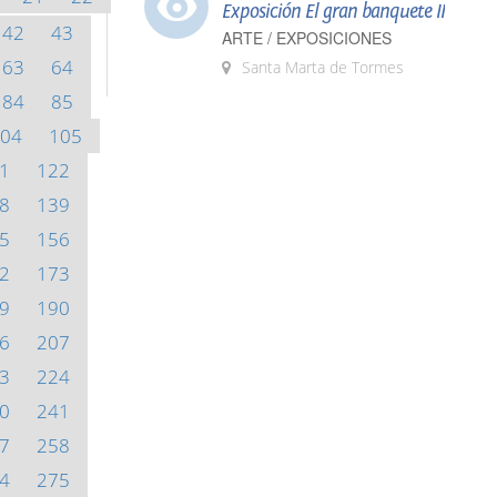
Exposición El gran banquete II
42
43
ARTE / EXPOSICIONES
63
64
Santa Marta de Tormes
84
85
04
105
1
122
8
139
5
156
2
173
9
190
6
207
3
224
0
241
7
258
4
275