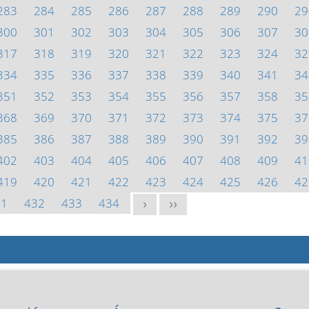
283
284
285
286
287
288
289
290
29
300
301
302
303
304
305
306
307
30
317
318
319
320
321
322
323
324
32
334
335
336
337
338
339
340
341
34
351
352
353
354
355
356
357
358
35
368
369
370
371
372
373
374
375
37
385
386
387
388
389
390
391
392
39
402
403
404
405
406
407
408
409
41
419
420
421
422
423
424
425
426
42
31
432
433
434
>
>>