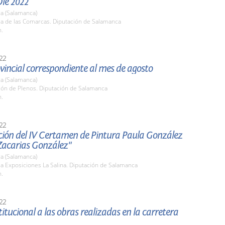
Olé 2022
a (Salamanca)
la de las Comarcas. Diputación de Salamanca
h.
22
vincial correspondiente al mes de agosto
a (Salamanca)
lón de Plenos. Diputación de Salamanca
h.
22
ción del IV Certamen de Pintura Paula González
Zacarias González"
a (Salamanca)
la Exposiciones La Salina. Diputación de Salamanca
h.
22
stitucional a las obras realizadas en la carretera