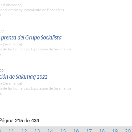
z (Salamanca)
 encuentro: Ayuntamiento de Bañobárez.
h.
22
prensa del Grupo Socialista
a (Salamanca)
la de las Comarcas. Diputación de Salamanca.
h.
22
ción de Salamaq 2022
a (Salamanca)
la de las Comarcas. Diputación de Salamanca
h.
Página
215
de
434
0
11
12
13
14
15
16
17
18
19
20