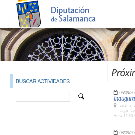
Próxi
BUSCAR ACTIVIDADES
06/09/20
Inaugurac
Salamanc
Lugar: C
Hora: 11:30 
03/09/20