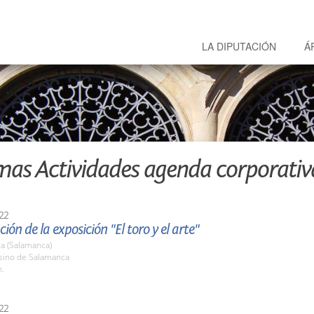
LA DIPUTACIÓN
Á
mas Actividades agenda corporativ
22
ión de la exposición "El toro y el arte"
a (Salamanca)
asino de Salamanca
h.
22