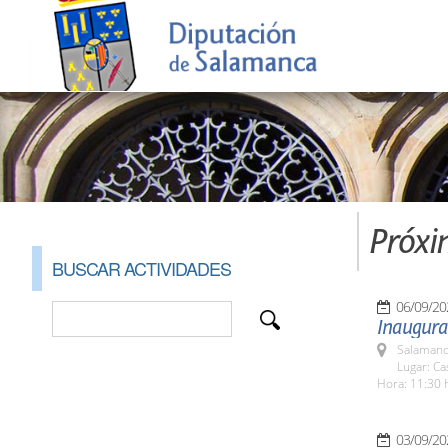
Próxi
BUSCAR ACTIVIDADES
06/09/20
Inaugurac
Salamanc
Lugar: C
Hora: 11:30 
03/09/20