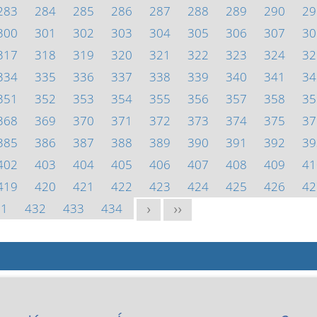
283
284
285
286
287
288
289
290
29
300
301
302
303
304
305
306
307
30
317
318
319
320
321
322
323
324
32
334
335
336
337
338
339
340
341
34
351
352
353
354
355
356
357
358
35
368
369
370
371
372
373
374
375
37
385
386
387
388
389
390
391
392
39
402
403
404
405
406
407
408
409
41
419
420
421
422
423
424
425
426
42
31
432
433
434
>
>>