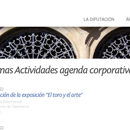
LA DIPUTACIÓN
Á
mas Actividades agenda corporativ
22
ión de la exposición "El toro y el arte"
a (Salamanca)
asino de Salamanca
h.
22