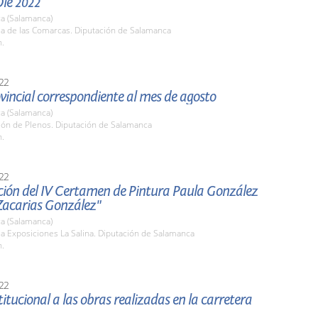
Olé 2022
a (Salamanca)
la de las Comarcas. Diputación de Salamanca
h.
22
vincial correspondiente al mes de agosto
a (Salamanca)
lón de Plenos. Diputación de Salamanca
h.
22
ción del IV Certamen de Pintura Paula González
Zacarias González"
a (Salamanca)
la Exposiciones La Salina. Diputación de Salamanca
h.
22
stitucional a las obras realizadas en la carretera