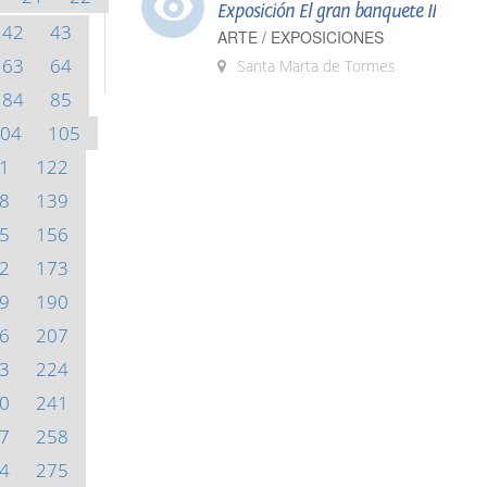
Exposición El gran banquete II
42
43
ARTE / EXPOSICIONES
63
64
Santa Marta de Tormes
84
85
04
105
1
122
8
139
5
156
2
173
9
190
6
207
3
224
0
241
7
258
4
275