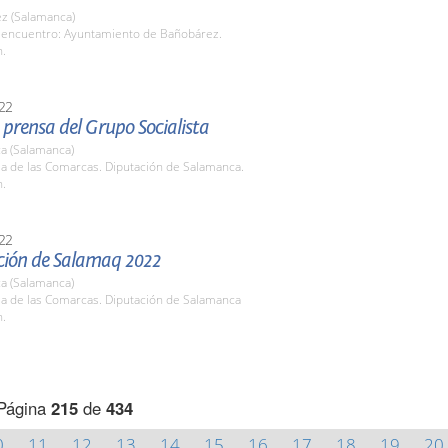
z (Salamanca)
 encuentro: Ayuntamiento de Bañobárez.
h.
22
prensa del Grupo Socialista
a (Salamanca)
la de las Comarcas. Diputación de Salamanca.
h.
22
ción de Salamaq 2022
a (Salamanca)
la de las Comarcas. Diputación de Salamanca
h.
Página
215
de
434
0
11
12
13
14
15
16
17
18
19
20