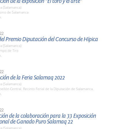
ión de la exposición "El toro y el arte"
a (Salamanca)
asino de Salamanca
h.
22
del Premio Diputación del Concurso de Hípica
a (Salamanca)
ampo de Tiro
h.
22
ción de la Feria Salamaq 2022
a (Salamanca)
bellón Central. Recinto Ferial de la Diputación de Salamanca.
h.
22
ión de la colaboración para la 33 Exposición
ional de Ganado Puro Salamaq 22
a (Salamanca)