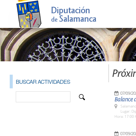
Próxi
BUSCAR ACTIVIDADES
07/09/20
Balance 
Salamanc
Lugar: Di
Hora: 17:00 
07/09/20