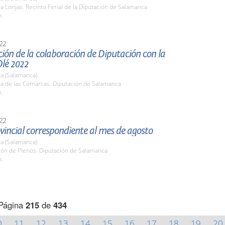
la Lonjas. Recinto Ferial de la Diputación de Salamanca
h.
22
ión de la colaboración de Diputación con la
Olé 2022
a (Salamanca)
la de las Comarcas. Diputación de Salamanca
h.
22
vincial correspondiente al mes de agosto
a (Salamanca)
lón de Plenos. Diputación de Salamanca
h.
Página
215
de
434
0
11
12
13
14
15
16
17
18
19
20