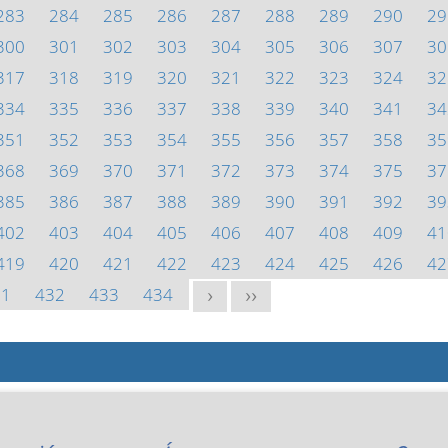
283
284
285
286
287
288
289
290
29
300
301
302
303
304
305
306
307
30
317
318
319
320
321
322
323
324
32
334
335
336
337
338
339
340
341
34
351
352
353
354
355
356
357
358
35
368
369
370
371
372
373
374
375
37
385
386
387
388
389
390
391
392
39
402
403
404
405
406
407
408
409
41
419
420
421
422
423
424
425
426
42
31
432
433
434
>
>>