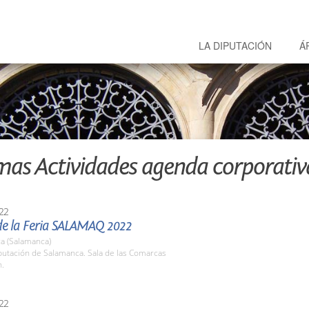
LA DIPUTACIÓN
Á
mas Actividades agenda corporativ
22
de la Feria SALAMAQ 2022
a (Salamanca)
putación de Salamanca. Sala de las Comarcas
h.
22