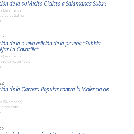
ión de la 50 Vuelta Ciclista a Salamanca Sub23
a (Salamanca)
tio de La Salina
h.
22
ión de la nueva edición de la prueba "Subida
jar-La Covatilla"
a (Salamanca)
useo de Automoción
h.
22
ión de la Carrera Popular contra la Violencia de
a (Salamanca)
yuntamiento
h.
22