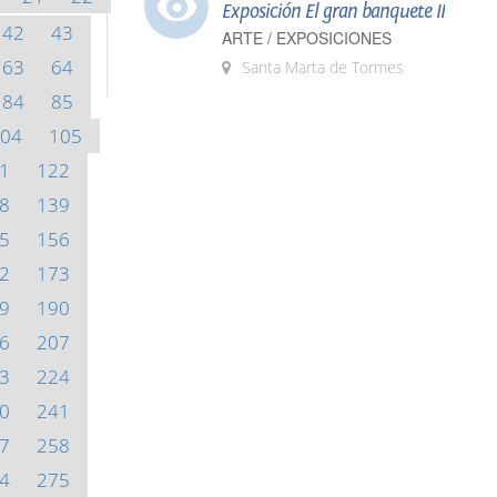
Exposición El gran banquete II
42
43
ARTE / EXPOSICIONES
63
64
Santa Marta de Tormes
84
85
04
105
1
122
8
139
5
156
2
173
9
190
6
207
3
224
0
241
7
258
4
275