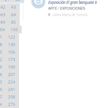
Exposición El gran banquete II
42
43
ARTE / EXPOSICIONES
63
64
Santa Marta de Tormes
84
85
04
105
1
122
8
139
5
156
2
173
9
190
6
207
3
224
0
241
7
258
4
275