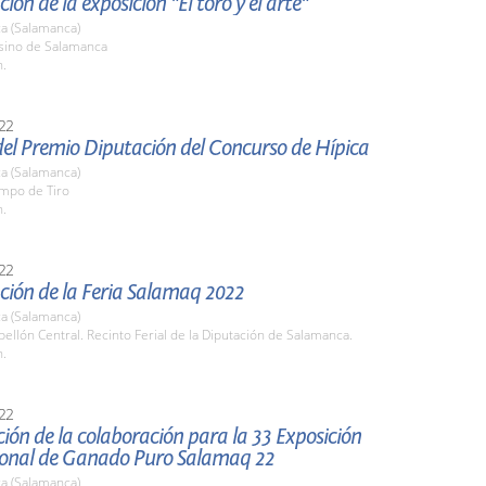
ión de la exposición "El toro y el arte"
a (Salamanca)
asino de Salamanca
h.
22
del Premio Diputación del Concurso de Hípica
a (Salamanca)
ampo de Tiro
h.
22
ción de la Feria Salamaq 2022
a (Salamanca)
bellón Central. Recinto Ferial de la Diputación de Salamanca.
h.
22
ión de la colaboración para la 33 Exposición
ional de Ganado Puro Salamaq 22
a (Salamanca)