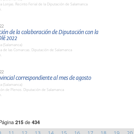
la Lonjas. Recinto Ferial de la Diputación de Salamanca
h.
22
ión de la colaboración de Diputación con la
Olé 2022
a (Salamanca)
la de las Comarcas. Diputación de Salamanca
h.
22
vincial correspondiente al mes de agosto
a (Salamanca)
lón de Plenos. Diputación de Salamanca
h.
Página
215
de
434
0
11
12
13
14
15
16
17
18
19
20