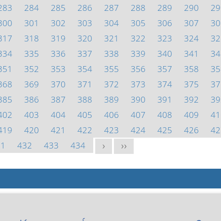
283
284
285
286
287
288
289
290
29
300
301
302
303
304
305
306
307
30
317
318
319
320
321
322
323
324
32
334
335
336
337
338
339
340
341
34
351
352
353
354
355
356
357
358
35
368
369
370
371
372
373
374
375
37
385
386
387
388
389
390
391
392
39
402
403
404
405
406
407
408
409
41
419
420
421
422
423
424
425
426
42
31
432
433
434
>
>>