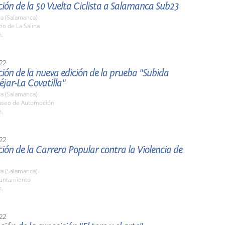
ión de la 50 Vuelta Ciclista a Salamanca Sub23
a (Salamanca)
tio de La Salina
h.
22
ión de la nueva edición de la prueba "Subida
jar-La Covatilla"
a (Salamanca)
useo de Automoción
h.
22
ión de la Carrera Popular contra la Violencia de
a (Salamanca)
yuntamiento
h.
22