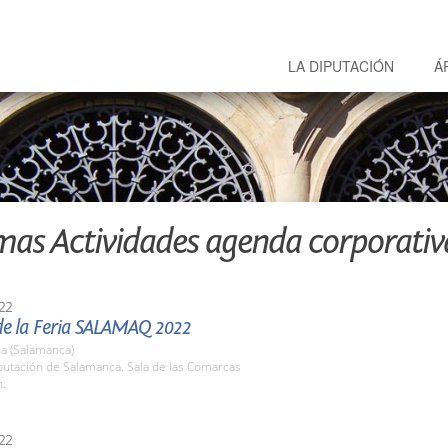
LA DIPUTACIÓN
Á
mas Actividades agenda corporativ
22
de la Feria SALAMAQ 2022
a (Salamanca)
putación de Salamanca. Sala de las Comarcas
h.
22