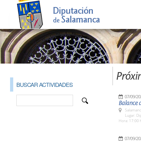
Próxi
BUSCAR ACTIVIDADES
07/09/20
Balance 
Salamanc
Lugar: Di
Hora: 17:00 
07/09/20