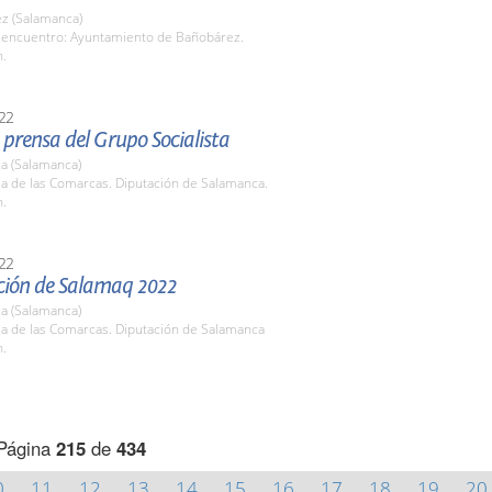
z (Salamanca)
 encuentro: Ayuntamiento de Bañobárez.
h.
22
prensa del Grupo Socialista
a (Salamanca)
la de las Comarcas. Diputación de Salamanca.
h.
22
ción de Salamaq 2022
a (Salamanca)
la de las Comarcas. Diputación de Salamanca
h.
Página
215
de
434
0
11
12
13
14
15
16
17
18
19
20