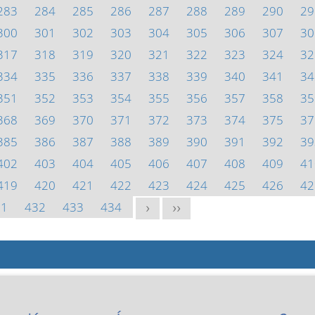
283
284
285
286
287
288
289
290
29
300
301
302
303
304
305
306
307
30
317
318
319
320
321
322
323
324
32
334
335
336
337
338
339
340
341
34
351
352
353
354
355
356
357
358
35
368
369
370
371
372
373
374
375
37
385
386
387
388
389
390
391
392
39
402
403
404
405
406
407
408
409
41
419
420
421
422
423
424
425
426
42
31
432
433
434
>
>>