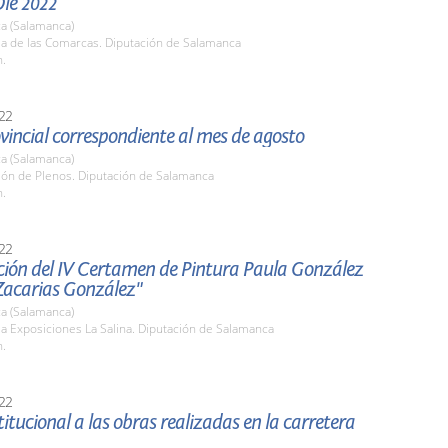
Olé 2022
a (Salamanca)
la de las Comarcas. Diputación de Salamanca
h.
22
vincial correspondiente al mes de agosto
a (Salamanca)
lón de Plenos. Diputación de Salamanca
h.
22
ción del IV Certamen de Pintura Paula González
Zacarias González"
a (Salamanca)
la Exposiciones La Salina. Diputación de Salamanca
h.
22
stitucional a las obras realizadas en la carretera