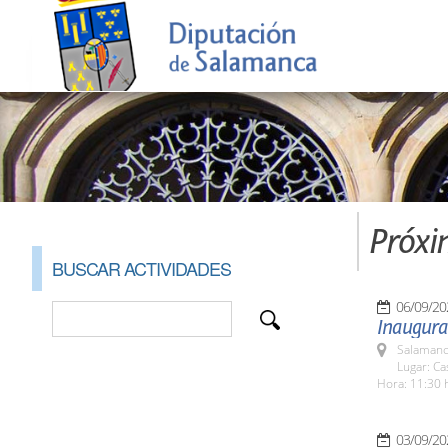
Próxi
BUSCAR ACTIVIDADES
06/09/20
Inaugurac
Salamanc
Lugar: C
Hora: 11:30 
03/09/20