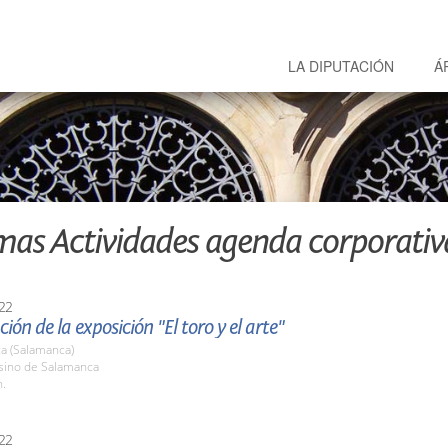
LA DIPUTACIÓN
Á
mas Actividades agenda corporativ
22
ión de la exposición "El toro y el arte"
a (Salamanca)
asino de Salamanca
h.
22