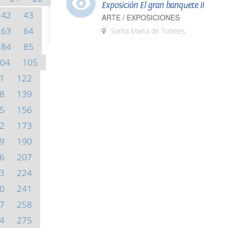
Exposición El gran banquete II
42
43
ARTE / EXPOSICIONES
63
64
Santa Marta de Tormes
84
85
04
105
1
122
8
139
5
156
2
173
9
190
6
207
3
224
0
241
7
258
4
275