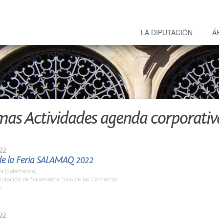
LA DIPUTACIÓN
Á
mas Actividades agenda corporativ
22
de la Feria SALAMAQ 2022
a (Salamanca)
putación de Salamanca. Sala de las Comarcas
h.
22