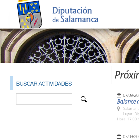
Próxi
BUSCAR ACTIVIDADES
07/09/20
Balance 
Salamanc
Lugar: Di
Hora: 17:00 
07/09/20