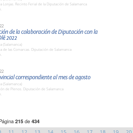
la Lonjas. Recinto Ferial de la Diputación de Salamanca
h.
22
ión de la colaboración de Diputación con la
Olé 2022
a (Salamanca)
la de las Comarcas. Diputación de Salamanca
h.
22
vincial correspondiente al mes de agosto
a (Salamanca)
lón de Plenos. Diputación de Salamanca
h.
Página
215
de
434
0
11
12
13
14
15
16
17
18
19
20