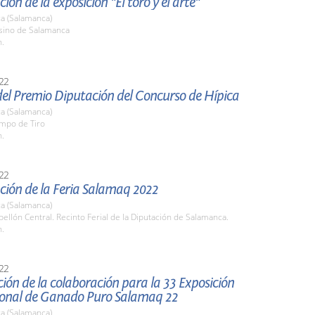
ión de la exposición "El toro y el arte"
a (Salamanca)
asino de Salamanca
h.
22
del Premio Diputación del Concurso de Hípica
a (Salamanca)
ampo de Tiro
h.
22
ción de la Feria Salamaq 2022
a (Salamanca)
bellón Central. Recinto Ferial de la Diputación de Salamanca.
h.
22
ión de la colaboración para la 33 Exposición
ional de Ganado Puro Salamaq 22
a (Salamanca)