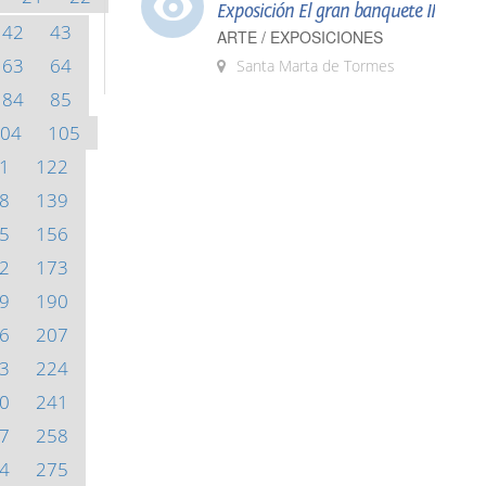
Exposición El gran banquete II
42
43
ARTE / EXPOSICIONES
63
64
Santa Marta de Tormes
84
85
04
105
1
122
8
139
5
156
2
173
9
190
6
207
3
224
0
241
7
258
4
275