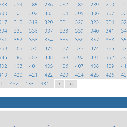
283
284
285
286
287
288
289
290
29
300
301
302
303
304
305
306
307
30
317
318
319
320
321
322
323
324
32
334
335
336
337
338
339
340
341
34
351
352
353
354
355
356
357
358
35
368
369
370
371
372
373
374
375
37
385
386
387
388
389
390
391
392
39
402
403
404
405
406
407
408
409
41
419
420
421
422
423
424
425
426
42
31
432
433
434
>
>>