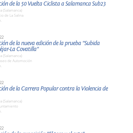
ión de la 50 Vuelta Ciclista a Salamanca Sub23
a (Salamanca)
tio de La Salina
h.
22
ión de la nueva edición de la prueba "Subida
jar-La Covatilla"
a (Salamanca)
useo de Automoción
h.
22
ión de la Carrera Popular contra la Violencia de
a (Salamanca)
yuntamiento
h.
22