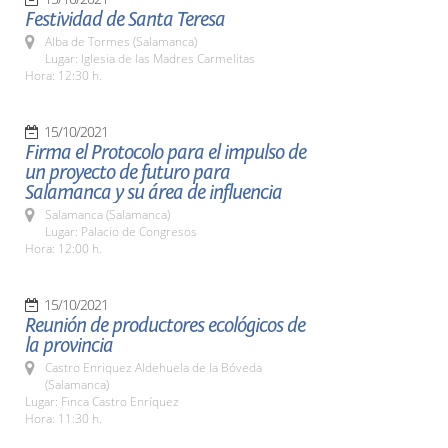
Festividad de Santa Teresa
Alba de Tormes (Salamanca)
Lugar: Iglesia de las Madres Carmelitas
Hora: 12:30 h.
15/10/2021
Firma el Protocolo para el impulso de
un proyecto de futuro para
Salamanca y su área de influencia
Salamanca (Salamanca)
Lugar: Palacio de Congresos
Hora: 12:00 h.
15/10/2021
Reunión de productores ecológicos de
la provincia
Castro Enriquez Aldehuela de la Bóveda
(Salamanca)
Lugar: Finca Castro Enríquez
Hora: 11:30 h.