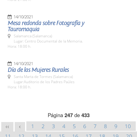
14/10/2021
Mesa redonda sobre Fotografía y
Tauromaquia
Salamanca (Salamanca)
Lugar: Centro Documental de la Memoria.
Hora: 18:00 h.
14/10/2021
Día de las Mujeres Rurales
Santa Marta de Tormes (Salamanca)
Lugar:Auditorio de los Padres Paúles
Hora: 18:00 h.
Página
247
de
433
1
2
3
4
5
6
7
8
9
10
<<
<
11
12
13
14
15
16
17
18
19
20