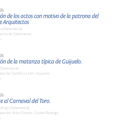
26
ón de los actos con motivo de la patrona del
e Arquitectos
a (Salamanca)
sino de Salamanca.
h.
26
ón de la matanza típica de Guijuelo.
(Salamanca)
za de Castilla y León. Guijuelo
h.
26
 al Carnaval del Toro.
odrigo (Salamanca)
aza del Árbol Gordo. Ciudad Rodrigo.
h.