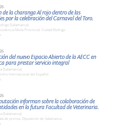
26
 de la charanga Al rojo dentro de las
es por la celebración del Carnaval del Toro.
odrigo (Salamanca)
idencia Mixta Provincial. Ciudad Rodrigo
h.
26
ión del nuevo Espacio Abierto de la AECC en
 para prestar servicio integral
a (Salamanca)
ntro Internacional del Español
h.
26
putación informan sobre la colaboración de
idades en la futura Facultad de Veterinaria.
a (Salamanca)
la de prensa. Diputación de Salamanca
h.