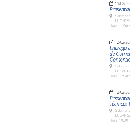
13/02/20
Presentac
Salamanc
LUGAR Sal
Hora: 11:00 
12/02/20
Entrega 
de Comer
Comercio
Salamanc
LUGAR Ca
Hora: 12:30 
12/02/20
Presentac
Técnicos 
Salamanc
LUGAR Sa
Hora: 10:30 