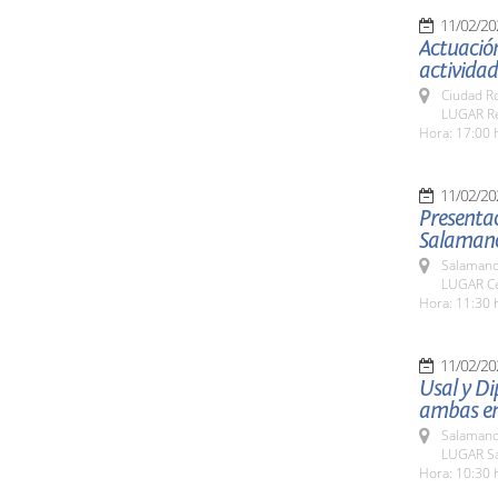
11/02/20
Actuación
actividad
Ciudad R
LUGAR Res
Hora: 17:00 
11/02/20
Presentac
Salamanca
Salamanc
LUGAR Ce
Hora: 11:30 
11/02/20
Usal y Di
ambas ent
Salamanc
LUGAR Sa
Hora: 10:30 