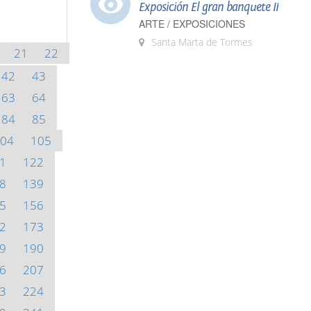
Exposición El gran banquete II
ARTE / EXPOSICIONES
Santa Marta de Tormes
21
22
42
43
63
64
84
85
04
105
1
122
8
139
5
156
2
173
9
190
6
207
3
224