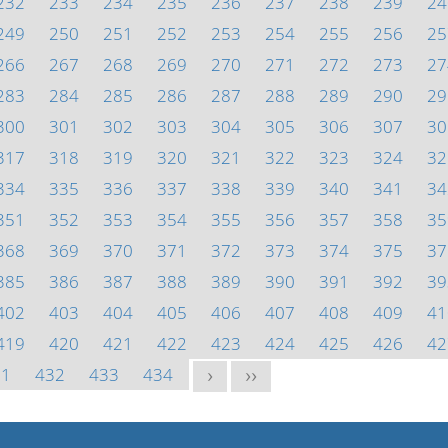
232
233
234
235
236
237
238
239
24
249
250
251
252
253
254
255
256
25
266
267
268
269
270
271
272
273
27
283
284
285
286
287
288
289
290
29
300
301
302
303
304
305
306
307
30
317
318
319
320
321
322
323
324
32
334
335
336
337
338
339
340
341
34
351
352
353
354
355
356
357
358
35
368
369
370
371
372
373
374
375
37
385
386
387
388
389
390
391
392
39
402
403
404
405
406
407
408
409
41
419
420
421
422
423
424
425
426
42
31
432
433
434
>
>>