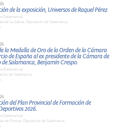
26
ión de la exposición, Universos de Raquel Pérez
a (Salamanca)
a de La Salina. Diputación de Salamanca.
h
26
de la Medalla de Oro de la Orden de la Cámara
cio de España al ex presidente de la Cámara de
 de Salamanca, Benjamín Crespo.
a (Salamanca)
sino de Salamanca
h.
26
ión del Plan Provincial de Formación de
Deportivos 2026.
a (Salamanca)
la de Prensa. Diputación de Salamanca
h.