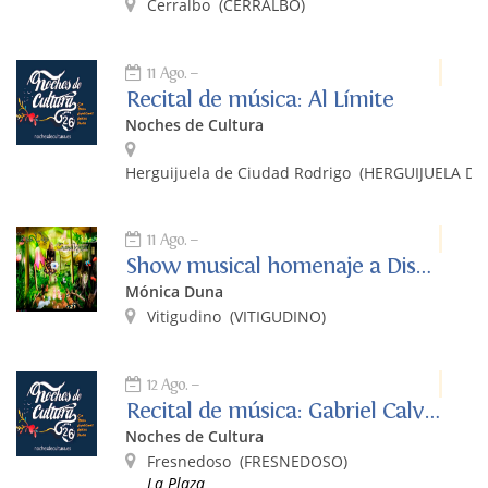
Cerralbo
(CERRALBO)
11 Ago.
Recital de música: Al Límite
Noches de Cultura
Herguijuela de Ciudad Rodrigo
(HERGUIJUELA DE
11 Ago.
Show musical homenaje a Disney
Mónica Duna
Vitigudino
(VITIGUDINO)
12 Ago.
Recital de música: Gabriel Calvo y La Fabulosa Retahíla
Noches de Cultura
Fresnedoso
(FRESNEDOSO)
La Plaza