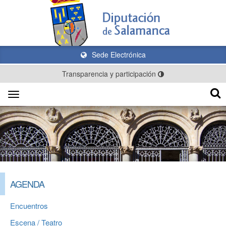
Sede Electrónica
Transparencia y participación
Toggle
navigation
AGENDA
Encuentros
Escena / Teatro