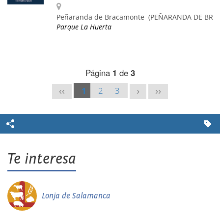
Peñaranda de Bracamonte
(PEÑARANDA DE BRA
Parque La Huerta
Página
1
de
3
1
2
3
<<
>
>>
Te interesa
Lonja de Salamanca