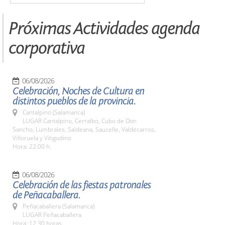
Próximas Actividades agenda
corporativa
06/08/2026
Celebración, Noches de Cultura en
distintos pueblos de la provincia.
Cantalpino (Salamanca)
LUGAR Cantalpino, Cerralbo, Cubo de Don
Sancho, Lumbrales, Saldeana, Saucelle, Valdecarros,
Villoruela y Vitigudino
Hora: 22:00 h.
06/08/2026
Celebración de las fiestas patronales
de Peñacaballera.
Peñacaballera (Salamanca)
LUGAR Peñacaballera
Hora: 12,30 horas