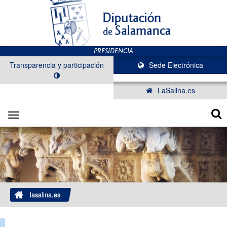
Transparencia y participación
Sede Electrónica
LaSalina.es
Toggle
navigation
lasalina.es