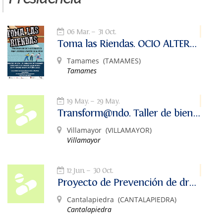
06 Mar.
31 Oct.
Toma las Riendas. OCIO ALTERNATIVO
Tamames
(TAMAMES)
Tamames
19 May.
29 May.
Transform@ndo. Taller de bienestar digital.
Villamayor
(VILLAMAYOR)
Villamayor
12 Jun.
30 Oct.
Proyecto de Prevención de drogas: Ocio Alternativo para jóvenes de 12 a 16 años
Cantalapiedra
(CANTALAPIEDRA)
Cantalapiedra