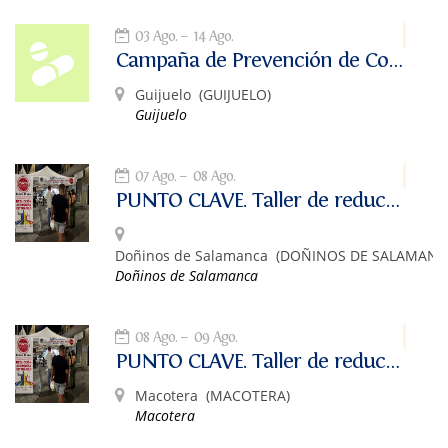
03 Ago.
14 Ago.
Campaña de Prevención de Consumo de Drogas en Fiestas "Engánchate a tus metas"
Guijuelo
(GUIJUELO)
Guijuelo
07 Ago.
08 Ago.
PUNTO CLAVE. Taller de reducción de riesgos asociados al consumo de alcohol y otras drogas.
Doñinos de Salamanca
(DOÑINOS DE SALAMANC
Doñinos de Salamanca
08 Ago.
09 Ago.
PUNTO CLAVE. Taller de reducción de riesgos asociados al consumo de alcohol y otras drogas.
Macotera
(MACOTERA)
Macotera