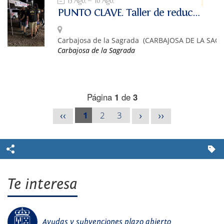
15 Ago.
16 Ago.
PUNTO CLAVE. Taller de reducción de riesgos asociados al consumo de alcohol y otras drogas.
Carbajosa de la Sagrada
(CARBAJOSA DE LA SAG
Carbajosa de la Sagrada
Página
1
de
3
1
2
3
<<
>
>>
Te interesa
Ayudas y subvenciones plazo abierto